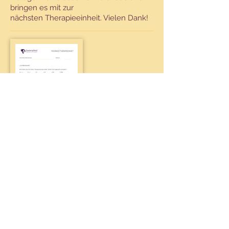
bringen es mit zur
nächsten
Therapieeinheit. Vielen Dank!
Feedbackbogen für Klienten
Wir sind immer froh um direktes
Feedback! Mit ihren Antworten helfen
Sie uns, das Angebot
laufend
anzupassen und zu verbessern.