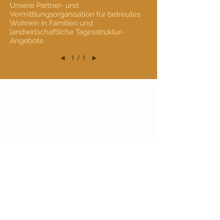
Unsere Partner- und
Vermittlungsorganisation für betreutes
Wohnen in Familien und
landwirtschaftliche Tagesstruktur-
Angebote
◄
1 / 1
►