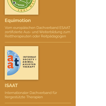
Equimotion
Vom europäischen Dachverband ESAAT
zertifizierte Aus- und Weiterbildung zum
Reittherapeuten oder Reitpädagogen
ISAAT
Internationaler Dachverband für
tiergestützte Therapien